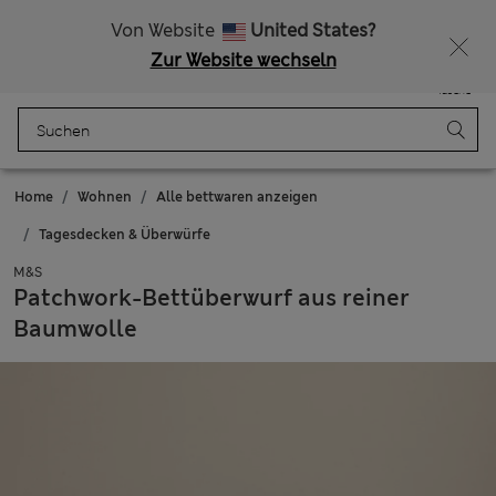
Lust auf 15 % Rabatt? Greifen Sie zu – und dazu weitere exklusive Prämien, wenn Sie Mitglied bei Sparks werden
Von Website
United States?
Zur Website wechseln
Menü
Anmelden
Gespeichert
Tasche
Home
Wohnen
Alle bettwaren anzeigen
Tagesdecken & Überwürfe
M&S
Patchwork-Bettüberwurf aus reiner
Baumwolle