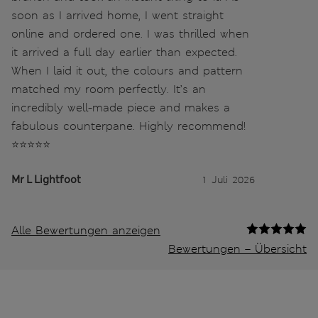
soon as I arrived home, I went straight
online and ordered one. I was thrilled when
it arrived a full day earlier than expected.
When I laid it out, the colours and pattern
matched my room perfectly. It’s an
incredibly well-made piece and makes a
fabulous counterpane. Highly recommend!
⭐️⭐️⭐️⭐️⭐️
Mr L Lightfoot
1 Juli 2026
Alle Bewertungen anzeigen
Bewertungen – Übersicht