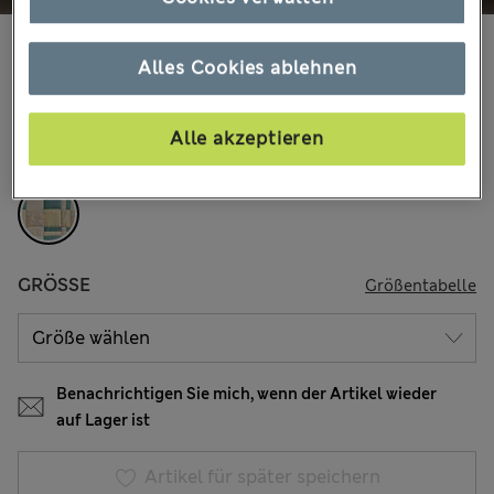
€210,00
Alle Preise enthalten Steuern und Abgaben
Alles Cookies ablehnen
3 Bewertungen
FARBE:
Blau Melange
Alle akzeptieren
Ausverkauft
GRÖSSE
Größentabelle
Benachrichtigen Sie mich, wenn der Artikel wieder
auf Lager ist
Artikel für später speichern