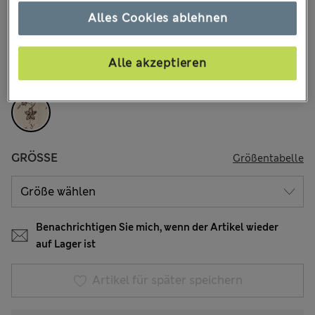
€73,00
Alle Preise enthalten Steuern und Abgaben
Alles Cookies ablehnen
41 Bewertungen
FARBE:
Weiches Weiss
Alle akzeptieren
Ausverkauft
GRÖSSE
Größentabelle
Benachrichtigen Sie mich, wenn der Artikel wieder
auf Lager ist
Artikel für später speichern