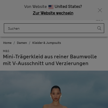
Alle Zölle bezahlt
Lust auf 15 % Rabatt? Greifen Sie zu – und dazu weitere exklusive Prämien, wenn Sie Mitglied bei Sparks werden
Von Website
United States?
Zur Website wechseln
Menü
Anmelden
Gespeichert
Tasche
Home
Damen
Kleider & Jumpsuits
M&S
Mini-Trägerkleid aus reiner Baumwolle
mit V-Ausschnitt und Verzierungen