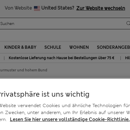
15 % Rabatt und ein zusätzlicher Bonus - ENDET HEUTE
Alle Zölle bezahlt
Von Website
United States?
Zur Website wechseln
KINDER & BABY
SCHULE
WOHNEN
SONDERANGEB
|
|
Kostenlose Lieferung nach Hause bei Bestellungen über 75 €
Hi
kturmuster und hohem Bund
mit Strukturmuster und
Privatsphäre ist uns wichtig
Website verwendet Cookies und ähnliche Technologien für
on Zwecken, unter anderem, um Ihr Erlebnis auf unserer W
ern.
Lesen Sie hier unsere vollständige Cookie-Richtlinie.