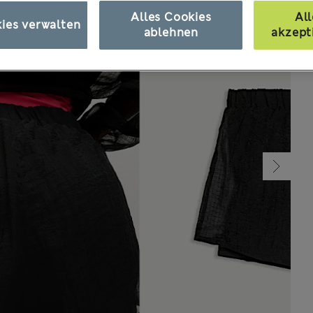
Alles Cookies
All
ies verwalten
ablehnen
akzept