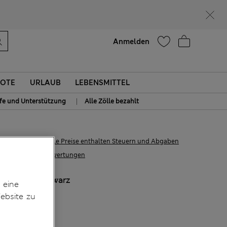
Hilfe
Anmelden
OTE
URLAUB
LEBENSMITTEL
|
lfe und Unterstützung
Alle Zölle bezahlt
€41,00
Alle Preise enthalten Steuern und Abgaben
8 Bewertungen
FARBE:
Schwarz
 eine
ebsite zu