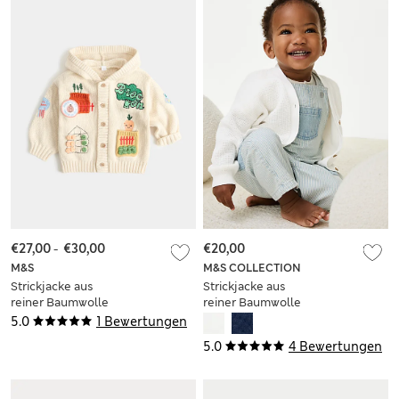
€27,00
-
€30,00
€20,00
M&S
M&S COLLECTION
Strickjacke aus
Strickjacke aus
reiner Baumwolle
reiner Baumwolle
(0–5 Jahre)
mit Strukturmuster
5.0
1 Bewertungen
(0–3 Jahr)
5.0
4 Bewertungen