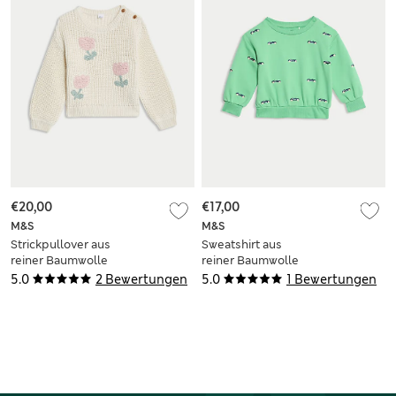
€20,00
€17,00
M&S
M&S
Strickpullover aus
Sweatshirt aus
reiner Baumwolle
reiner Baumwolle
mit Tulpen-Motiv (0–
mit Stickerei (0–3 J.)
5.0
2 Bewertungen
5.0
1 Bewertungen
8 J.)