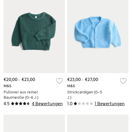
€20,00
-
€23,00
€23,00
-
€27,00
M&S
M&S
Pullover aus reiner
Strickcardigan (0–5
Baumwolle (0–6 J.)
J.)
4.5
4 Bewertungen
1.0
1 Bewertungen