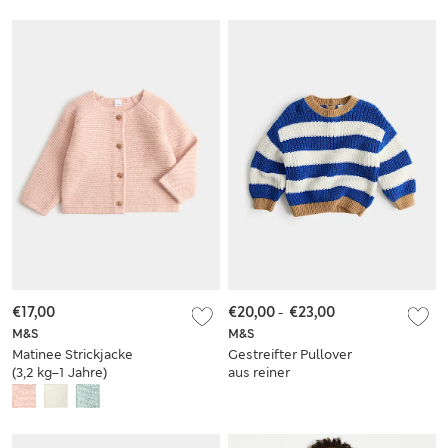
€17,00
€20,00
-
€23,00
M&S
M&S
Matinee Strickjacke
Gestreifter Pullover
(3,2 kg–1 Jahre)
aus reiner
Baumwolle (0–5
Jahre)