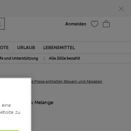
Hilfe
Anmelden
OTE
URLAUB
LEBENSMITTEL
|
lfe und Unterstützung
Alle Zölle bezahlt
€17,00
Alle Preise enthalten Steuern und Abgaben
FARBE:
Rosa Melange
 eine
ebsite zu