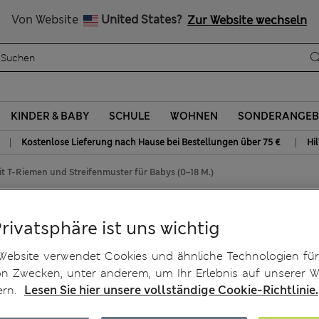
Alle Zölle bezahlt
Von Website
United States?
Zur Website wechseln
KINDER & BABY
SCHULE
WOHNEN
SONDERANGEB
|
|
Kostenlose Lieferung nach Hause bei Bestellungen über 75 €
Hi
 T-Riemen und Streifenmuster für Babys (0–18 M.)
Riemen und Streifenmuster
Privatsphäre ist uns wichtig
Website verwendet Cookies und ähnliche Technologien für
on Zwecken, unter anderem, um Ihr Erlebnis auf unserer W
ern.
Lesen Sie hier unsere vollständige Cookie-Richtlinie.