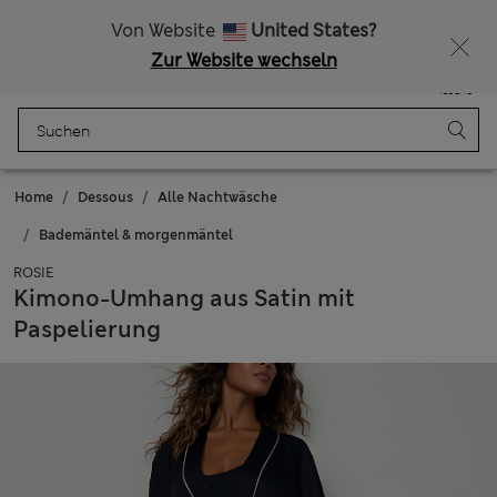
Alle Zölle bezahlt
Lust auf 15 % Rabatt? Greifen Sie zu – und dazu weitere exklusive Prämien, wenn Sie Mitglied bei Sparks werden
Von Website
United States?
Zur Website wechseln
Menü
Anmelden
Gespeichert
Tasche
Home
Dessous
Alle Nachtwäsche
Bademäntel & morgenmäntel
ROSIE
Kimono-Umhang aus Satin mit
Paspelierung