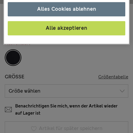
Alles Cookies ablehnen
€60,00
Alle Preise enthalten Steuern und Abgaben
6 Bewertungen
Alle akzeptieren
FARBE:
Schwarz
Ausverkauft
GRÖSSE
Größentabelle
Benachrichtigen Sie mich, wenn der Artikel wieder
auf Lager ist
Artikel für später speichern