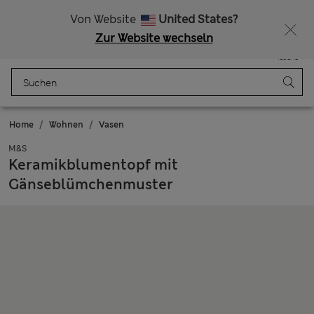
Alle Zölle bezahlt
15 % Rabatt und ein zusätzlicher Bonus - ENDET HEUTE
Von Website
United States?
Zur Website wechseln
Menü
Anmelden
Gespeichert
Tasche
Home
Wohnen
Vasen
M&S
Keramikblumentopf mit
Gänseblümchenmuster