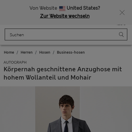
Alle Zölle bezahlt
Von Website
United States?
Zur Website wechseln
Menü
Anmelden
Gespeichert
Tasche
Home
Herren
Hosen
Business-hosen
AUTOGRAPH
Körpernah geschnittene Anzughose mit
hohem Wollanteil und Mohair