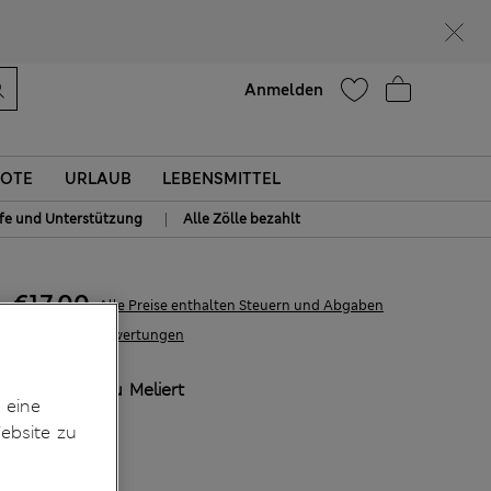
Lust auf 15 % Rabatt? Greifen Sie zu – und dazu weitere exklusive Prämien, wenn Sie Mitglied bei Sparks werden
Hilfe
Anmelden
OTE
URLAUB
LEBENSMITTEL
|
lfe und Unterstützung
Alle Zölle bezahlt
€17,00
Alle Preise enthalten Steuern und Abgaben
3 Bewertungen
FARBE:
Grau Meliert
 eine
ebsite zu