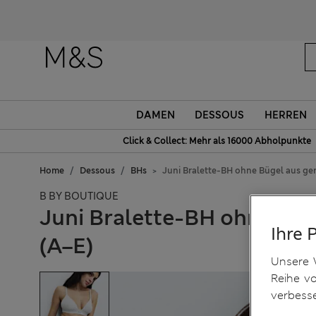
DAMEN
DESSOUS
HERREN
Click & Collect: Mehr als 16000 Abholpunkte
Home
Dessous
BHs
Juni Bralette-BH ohne Bügel aus ge
B BY BOUTIQUE
Juni Bralette-BH ohne Bü
Ihre 
(A–E)
Unsere 
Reihe v
verbess