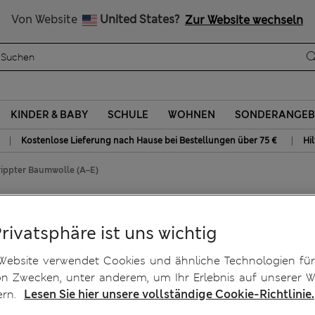
Alle Zölle bezahlt
Von Website
United States?
Zur Website wechseln
KINDER & BABY
SCHULE
WOHNEN
SONDERANGEB
|
|
Kostenlose Lieferung nach Hause bei Bestellungen über 75 €
Hi
rippter Baumwolle (A–E)
gel aus gerippter Baumwolle
Privatsphäre ist uns wichtig
Website verwendet Cookies und ähnliche Technologien für
on Zwecken, unter anderem, um Ihr Erlebnis auf unserer W
ern.
Lesen Sie hier unsere vollständige Cookie-Richtlinie.