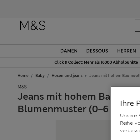
DAMEN
DESSOUS
HERREN
Click & Collect: Mehr als 16000 Abholpunkte
Home
Baby
Hosen und jeans
Jeans mit hohem Baumwolla
M&S
Jeans mit hohem Baumwolla
Ihre 
Blumenmuster (0–6 J.)
Unsere 
Reihe v
verbess