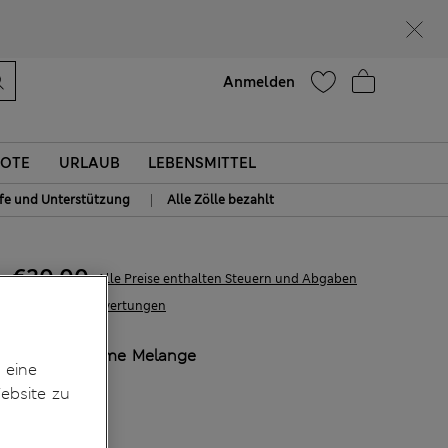
Lust auf 15 % Rabatt? Greifen Sie zu – und dazu weitere exklusive Prämien, wenn Sie Mitglied bei Sparks werden
Hilfe
Anmelden
OTE
URLAUB
LEBENSMITTEL
|
lfe und Unterstützung
Alle Zölle bezahlt
€20,00
Alle Preise enthalten Steuern und Abgaben
1 Bewertungen
FARBE:
Creme Melange
 eine
ebsite zu