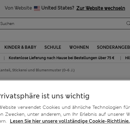
Alle Zölle bezahlt
Von Website
United States?
Zur Website wechseln
KINDER & BABY
SCHULE
WOHNEN
SONDERANGEB
|
|
Kostenlose Lieferung nach Hause bei Bestellungen über 75 €
Hi
nteil, Stickerei und Blumenmuster (0–6 J.)
nteil, Stickerei und
Privatsphäre ist uns wichtig
Website verwendet Cookies und ähnliche Technologien für
on Zwecken, unter anderem, um Ihr Erlebnis auf unserer W
ern.
Lesen Sie hier unsere vollständige Cookie-Richtlinie.