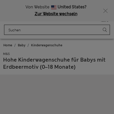
Alle Zölle bezahlt
15 % Rabatt und ein zusätzlicher Bonus - ENDET HEUTE
Von Website
United States?
Zur Website wechseln
Menü
Anmelden
Gespeichert
Tasche
Home
Baby
Kinderwagenschuhe
M&S
Hohe Kinderwagenschuhe für Babys mit
Erdbeermotiv (0–18 Monate)