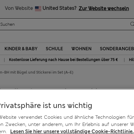
Alle Zölle bezahlt
Von Website
United States?
Zur Website wechseln
KINDER & BABY
SCHULE
WOHNEN
SONDERANGEB
|
|
Kostenlose Lieferung nach Hause bei Bestellungen über 75 €
Hi
-BH mit Bügel und Stickerei im Set (A–E)
 Bügel und Stickerei im Set
Privatsphäre ist uns wichtig
Website verwendet Cookies und ähnliche Technologien für
on Zwecken, unter anderem, um Ihr Erlebnis auf unserer W
ern.
Lesen Sie hier unsere vollständige Cookie-Richtlinie.