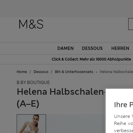
DAMEN
DESSOUS
HERREN
Click & Collect: Mehr als 16000 Abholpunkte
Home
Dessous
BH-& Unterhosensets
Helena Halbschalen
B BY BOUTIQUE
Helena Halbschalen-BH mit
(A–E)
Ihre 
Unsere 
Reihe v
verbess