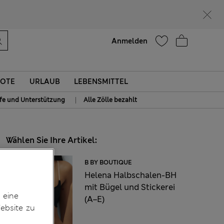
Lust auf 15 % Rabatt? Greifen Sie zu – und dazu weitere exklusive Prämien, wenn Sie Mitglied bei Sparks werden
Hilfe
Anmelden
OTE
URLAUB
LEBENSMITTEL
|
lfe und Unterstützung
Alle Zölle bezahlt
Wählen Sie Ihre Artikel:
B BY BOUTIQUE
Helena Halbschalen-BH
mit Bügel und Stickerei
 eine
(A–E)
ebsite zu