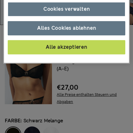
Cookies verwalten
Alles Cookies ablehnen
Wählen Sie Ihre Artikel:
Alle akzeptieren
B BY BOUTIQUE
Helena Halbschalen-BH
mit Bügel und Stickerei
(A–E)
€27,00
Alle Preise enthalten Steuern und
Abgaben
FARBE:
Schwarz Melange