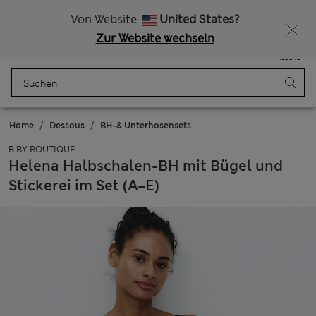
Alle Zölle bezahlt
Von Website
United States?
Zur Website wechseln
Menü
Anmelden
Gespeichert
Tasche
Home
Dessous
BH-& Unterhosensets
B BY BOUTIQUE
Helena Halbschalen-BH mit Bügel und
Stickerei im Set (A–E)