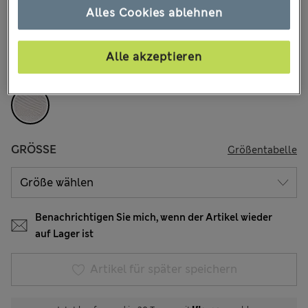
€125,00
Alle Preise enthalten Steuern und Abgaben
Alles Cookies ablehnen
FARBE:
Weiss
Alle akzeptieren
Ausverkauft
GRÖSSE
Größentabelle
Benachrichtigen Sie mich, wenn der Artikel wieder
auf Lager ist
Artikel für später speichern