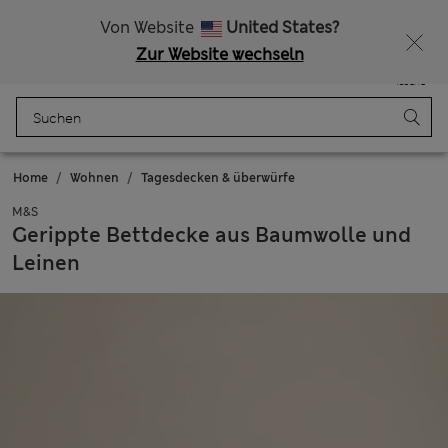
Alle Zölle bezahlt
Lust auf 15 % Rabatt? Greifen Sie zu – und dazu weitere exklusive Prämien, wenn Sie Mitglied bei Sparks werden
Von Website
United States?
Zur Website wechseln
Menü
Anmelden
Gespeichert
Tasche
Home
Wohnen
Tagesdecken & überwürfe
M&S
Gerippte Bettdecke aus Baumwolle und
Leinen