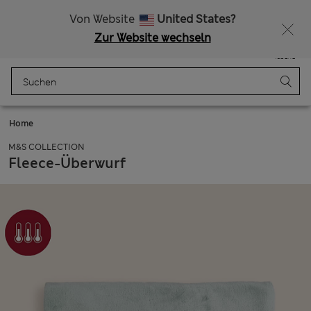
Alle Zölle bezahlt
Lust auf 15 % Rabatt? Greifen Sie zu – und dazu weitere exklusive Prämien, wenn Sie Mitglied bei Sparks werden
Von Website
United States?
Zur Website wechseln
Menü
Anmelden
Gespeichert
Tasche
Home
M&S COLLECTION
Fleece-Überwurf