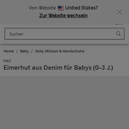
Alle Zölle bezahlt
15 % Rabatt und ein zusätzlicher Bonus - ENDET HEUTE
Von Website
United States?
Zur Website wechseln
Menü
Anmelden
Gespeichert
Tasche
Home
Baby
Hüte, Mützen & Handschuhe
M&S
Eimerhut aus Denim für Babys (0–3 J.)