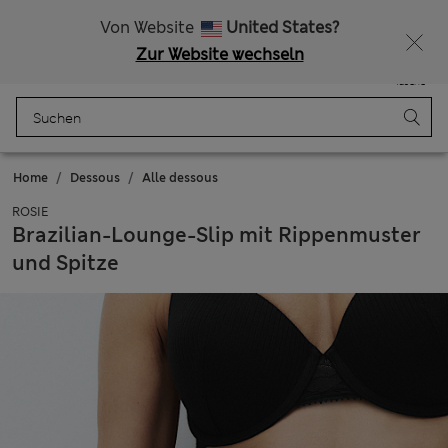
Alle Zölle bezahlt
Lust auf 15 % Rabatt? Greifen Sie zu – und dazu weitere exklusive Prämien, wenn Sie Mitglied bei Sparks werden
Von Website
United States?
Zur Website wechseln
Menü
Anmelden
Gespeichert
Tasche
Home
Dessous
Alle dessous
ROSIE
Brazilian-Lounge-Slip mit Rippenmuster
und Spitze