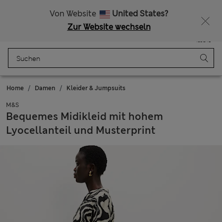
Alle Zölle bezahlt
Von Website
United States?
Zur Website wechseln
Menü
Anmelden
Gespeichert
Tasche
Home
Damen
Kleider & Jumpsuits
M&S
Bequemes Midikleid mit hohem
Lyocellanteil und Musterprint