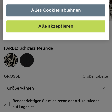
Alles Cookies ablehnen
Alle akzeptieren
€53,00
Alle Preise enthalten Steuern und Abgaben
11 Bewertungen
FARBE:
Schwarz Melange
GRÖSSE
Größentabelle
Benachrichtigen Sie mich, wenn der Artikel wieder
auf Lager ist