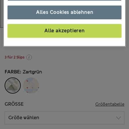
Alles Cookies ablehnen
Alle akzeptieren
€14,00
Alle Preise enthalten Steuern und Abgaben
1.463 Bewertungen
3 für 2 Slips
FARBE:
Zartgrün
GRÖSSE
Größentabelle