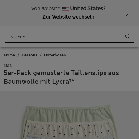
Alle Zölle bezahlt
Von Website
United States?
Zur Website wechseln
Menü
Anmelden
Gespeichert
Tasche
Home
Dessous
Unterhosen
M&S
5er-Pack gemusterte Taillenslips aus
Baumwolle mit Lycra™