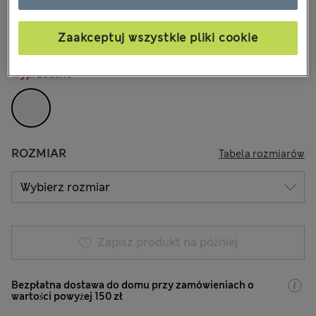
zł170,00
Wszystkie ceny zawierają podatki i cła
Zaakceptuj wszystkie pliki cookie
KOLOR:
Stonowana Biel
Wyprzedane
ROZMIAR
Tabela rozmiarów
Zapisz produkt na później
Bezpłatna dostawa do domu przy zamówieniach o
wartości powyżej 150 zł