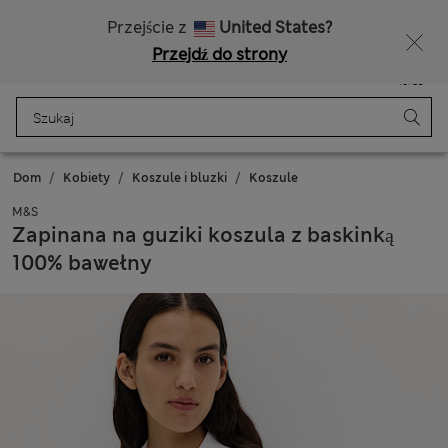
Bezpłatna dostawa od 150 zł
Masz ochotę na 10% zniżki? Otrzymasz ją oraz wiele wyjątkowych nagród, gdy dołączysz do Sparks
Przejście z
United States?
Przejdź do strony
Menu
Zaloguj się
Zapisano
Torba
Dom
Kobiety
Koszule i bluzki
Koszule
M&S
Zapinana na guziki koszula z baskinką
100% bawełny