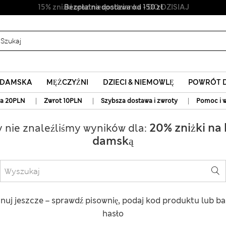
15% zniżki oraz niespodzianka - DO DZISIAJ
Bezpłatna dostawa od 150 zł
A DAMSKA
MĘŻCZYŹNI
DZIECI & NIEMOWLĘ
POWRÓT D
|
|
|
a 20PLN
Zwrot 10PLN
Szybsza dostawa i zwroty
Pomoc i w
20% zniżki na 
y nie znaleźliśmy wyników dla:
damską
gnuj jeszcze – sprawdź pisownię, podaj kod produktu lub ba
hasło