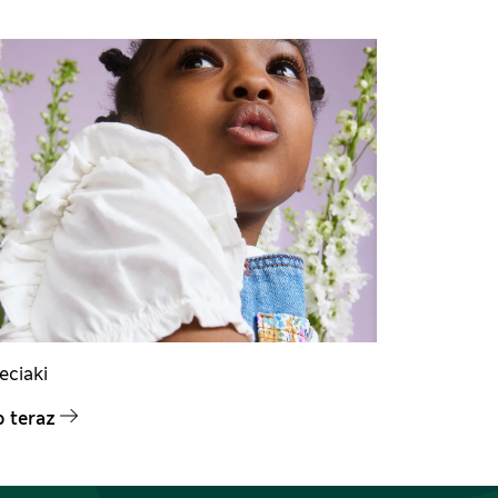
eciaki
 teraz