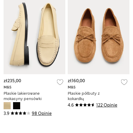
zł235,00
zł160,00
M&S
M&S
Płaskie lakierowane
Płaskie półbuty z
mokasyny pensówki
kokardką
4.6
122 Opinie
3.9
98 Opinie