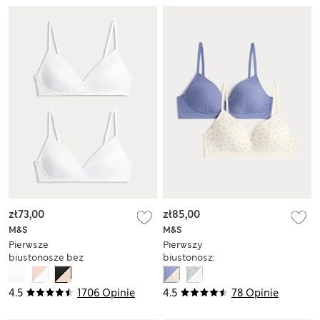
zł73,00
zł85,00
M&S
M&S
Pierwsze
Pierwszy
biustonosze bez
biustonosz:
fiszbin AA-D 2 szt.
prążkowany bez
fiszbin z mieszanki z
4.5
1706 Opinie
4.5
78 Opinie
przewagą bawełny
AA-D 2 szt.