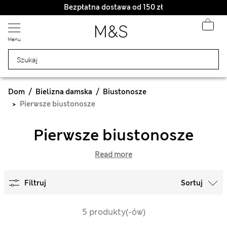
Bezpłatna dostawa od 150 zł
Masz ochotę na 10% zniżki? Otrzymasz ją oraz wiele wyjątkowych nagród, gdy dołączysz do Sparks
Menu
Dom
Bielizna damska
Biustonosze
Pierwsze biustonosze
Pierwsze biustonosze
Read more
Filtruj
Sortuj
5 produkty(-ów)