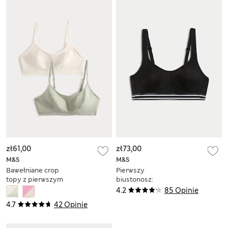
zł61,00
zł73,00
M&S
M&S
Bawełniane crop
Pierwszy
topy z pierwszym
biustonosz:
biustonoszem, 2 szt.
doskonale
4.2
85 Opinie
podtrzymujący
4.7
42 Opinie
biustonosz
sportowy bez
fiszbin AA–D