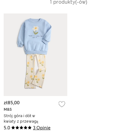
1 produkty(-ów)
zł85,00
M&S
Strój góra i dół w
kwiaty z przewagą
bawełny (2–7 lat)
5.0
3 Opinie