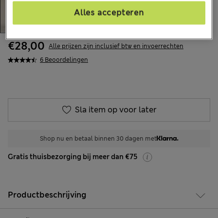
Alles accepteren
€28,00
Alle prijzen zijn inclusief btw en invoerrechten
6 Beoordelingen
Sla item op voor later
Shop nu en betaal binnen 30 dagen met
Gratis thuisbezorging bij meer dan €75
Productbeschrijving