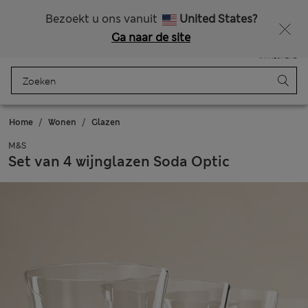
Alle belastingen betaald
Zin in 15% korting? Dat en meer exclusieve beloningen krijgt u wanneer u zich aanmeldt voor Sparks
Bezoekt u ons vanuit
United States?
Ga naar de site
Menu
Aanmelden
Opgeslagen
Winkelmand
Home
Wonen
Glazen
M&S
Set van 4 wijnglazen Soda Optic