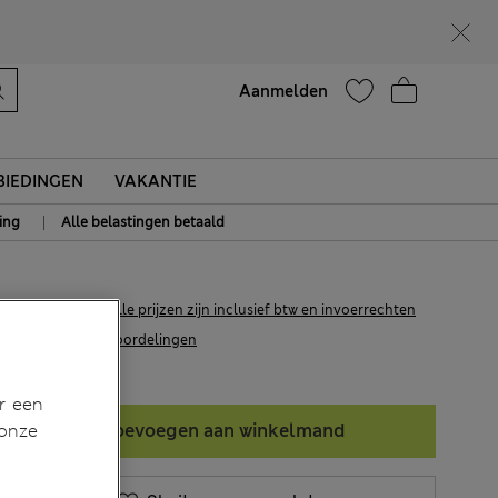
Help
Aanmelden
IEDINGEN
VAKANTIE
|
ing
Alle belastingen betaald
€48,00
Alle prijzen zijn inclusief btw en invoerrechten
6 Beoordelingen
r een
 onze
Toevoegen aan winkelmand