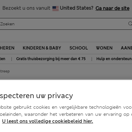
Alle belastingen betaald
Bezoekt u ons vanuit
United States?
Ga naar de site
HEREN
KINDEREN & BABY
SCHOOL
WONEN
AANB
|
|
ten
Gratis thuisbezorging bij meer dan € 75
Hulp en ondersteun
streep
n buitenkussens met moderne
especteren uw privacy
site gebruikt cookies en vergelijkbare technologieën voo
doeleinden, waaronder het verbeteren van uw ervaring op
.
U leest ons volledige cookiebeleid hier.