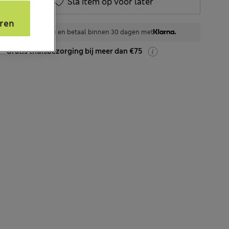
Sla item op voor later
s
ren
Shop nu en betaal binnen 30 dagen met
Gratis thuisbezorging bij meer dan €75