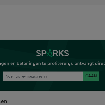
gen en beloningen te profiteren, u ontvangt dire
GAAN
len