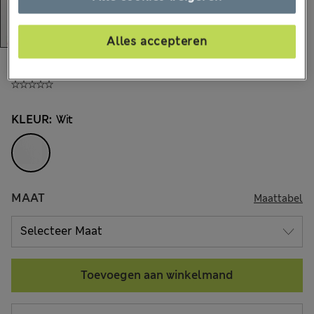
Alles accepteren
€42,00
Alle prijzen zijn inclusief btw en invoerrechten
KLEUR:
Wit
MAAT
Maattabel
Toevoegen aan winkelmand