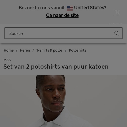
Alle belastingen betaald
Zin in 15% korting? Dat en meer exclusieve beloningen krijgt u wanneer u zich aanmeldt voor Sparks
Bezoekt u ons vanuit
United States?
Ga naar de site
Menu
Aanmelden
Opgeslagen
Winkelmand
Home
Heren
T-shirts & polos
Poloshirts
M&S
Set van 2 poloshirts van puur katoen