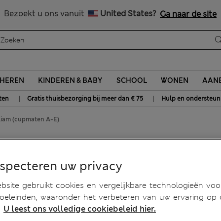
Alle belastingen betaald
Bezoekt u ons vanuit
United States?
Ga naar de site
HEREN
KINDEREN & BABY
SCHOOL
WONEN
AANB
|
|
ten
Gratis thuisbezorging bij meer dan € 75
Hulp en ondersteun
liam (cupmaten A-E)
Sweet William (cupmaten A-
especteren uw privacy
site gebruikt cookies en vergelijkbare technologieën voo
doeleinden, waaronder het verbeteren van uw ervaring op
.
U leest ons volledige cookiebeleid hier.