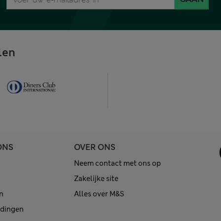
len
ONS
OVER ONS
Neem contact met ons op
Zakelijke site
n
Alles over M&S
edingen