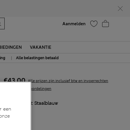
Help
Aanmelden
IEDINGEN
VAKANTIE
|
ing
Alle belastingen betaald
€43,00
Alle prijzen zijn inclusief btw en invoerrechten
5 Beoordelingen
KLEUR:
Licht Staalblauw
r een
Uitverkocht
 onze