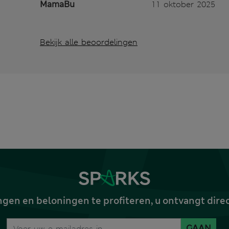
MamaBu
11 oktober 2025
Bekijk alle beoordelingen
gen en beloningen te profiteren, u ontvangt dire
GAAN