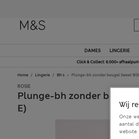
DAMES
LINGERIE
Click & Collect: 6.000+ afhaalpun
Home
Lingerie
Bh's
Plunge-bh zonder beugel Sweet Wil
ROSIE
Plunge-bh zonder beugel 
Wij r
E)
Onze web
aantal 
website