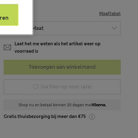
s
MAAT
Maattabel
ren
Laat het me weten als het artikel weer op
voorraad is
Toevoegen aan winkelmand
Sla item op voor later
Shop nu en betaal binnen 30 dagen met
Gratis thuisbezorging bij meer dan €75