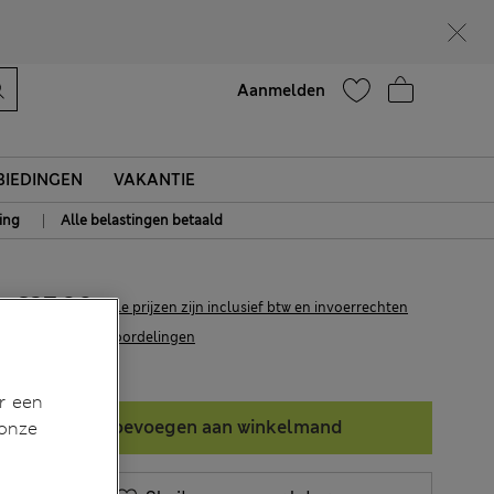
Help
Aanmelden
IEDINGEN
VAKANTIE
|
ing
Alle belastingen betaald
€27,00
Alle prijzen zijn inclusief btw en invoerrechten
2 Beoordelingen
r een
Toevoegen aan winkelmand
 onze