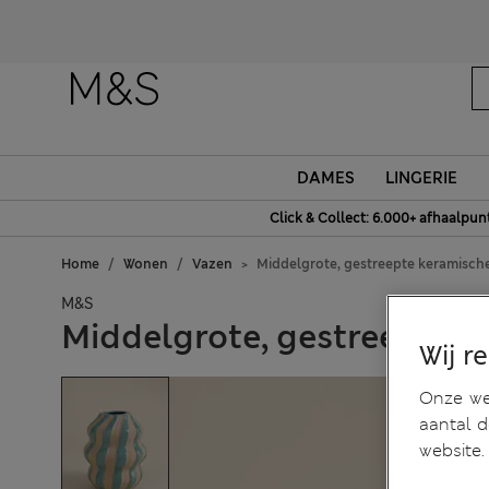
DAMES
LINGERIE
Click & Collect: 6.000+ afhaalpun
Home
Wonen
Vazen
Middelgrote, gestreepte keramisch
M&S
Middelgrote, gestreepte k
Wij r
Onze web
aantal 
website