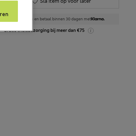
Sla item op voor later
s
ren
Shop nu en betaal binnen 30 dagen met
Gratis thuisbezorging bij meer dan €75