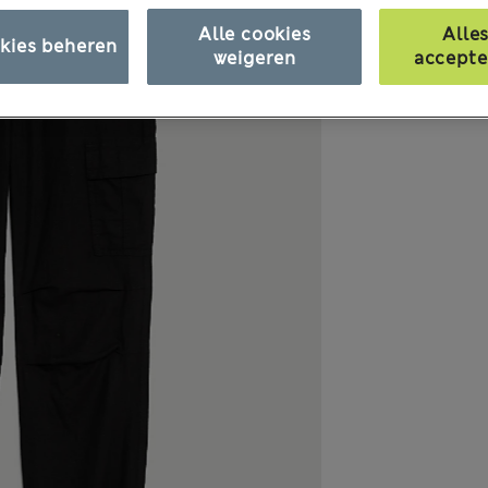
Alle cookies
Alle
kies beheren
weigeren
accepte