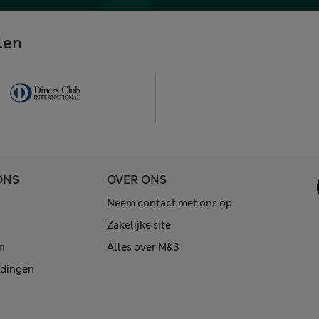
len
ONS
OVER ONS
Neem contact met ons op
Zakelijke site
n
Alles over M&S
edingen