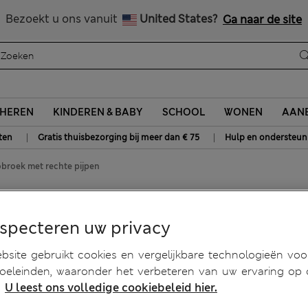
Alle belastingen betaald
Bezoekt u ons vanuit
United States?
Ga naar de site
HEREN
KINDEREN & BABY
SCHOOL
WONEN
AANB
|
|
ten
Gratis thuisbezorging bij meer dan € 75
Hulp en ondersteun
obroek met rechte pijpen
t rechte pijpen
especteren uw privacy
site gebruikt cookies en vergelijkbare technologieën voo
doeleinden, waaronder het verbeteren van uw ervaring op
.
U leest ons volledige cookiebeleid hier.