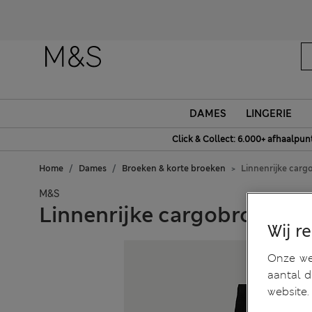
DAMES
LINGERIE
Click & Collect: 6.000+ afhaalpun
Home
Dames
Broeken & korte broeken
Linnenrijke carg
M&S
Linnenrijke cargobroek me
Wij r
Onze web
aantal 
website