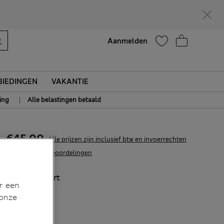
Help
Aanmelden
IEDINGEN
VAKANTIE
|
ing
Alle belastingen betaald
€45,00
Alle prijzen zijn inclusief btw en invoerrechten
93 Beoordelingen
KLEUR:
Zwart
r een
 onze