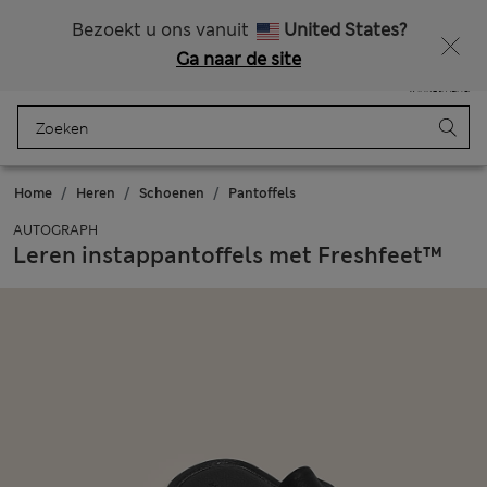
Schoolkleding: shop 2 stuks en bespaar 20%
Bezoekt u ons vanuit
United States?
Ga naar de site
Menu
Aanmelden
Opgeslagen
Winkelmand
Home
Heren
Schoenen
Pantoffels
AUTOGRAPH
Leren instappantoffels met Freshfeet™