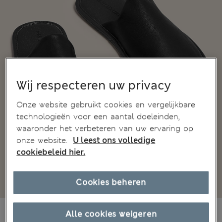
Wij respecteren uw privacy
Onze website gebruikt cookies en vergelijkbare
technologieën voor een aantal doeleinden,
waaronder het verbeteren van uw ervaring op
onze website.
U leest ons volledige
cookiebeleid hier.
Cookies beheren
€59,00
Alle prijzen zijn inclusief btw en invoerrechten
Alle cookies weigeren