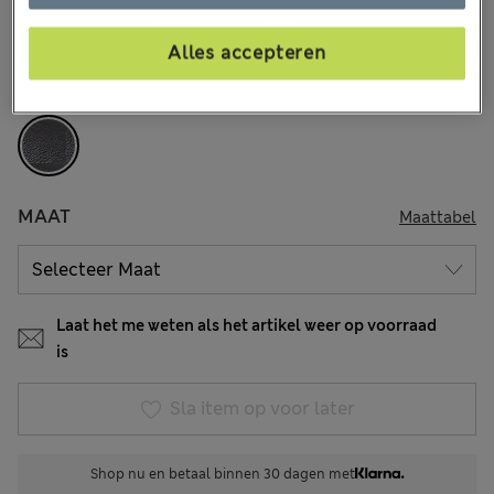
146 Beoordelingen
Alles accepteren
KLEUR:
Donker Marine
Uitverkocht
MAAT
Maattabel
Laat het me weten als het artikel weer op voorraad
is
Sla item op voor later
Shop nu en betaal binnen 30 dagen met