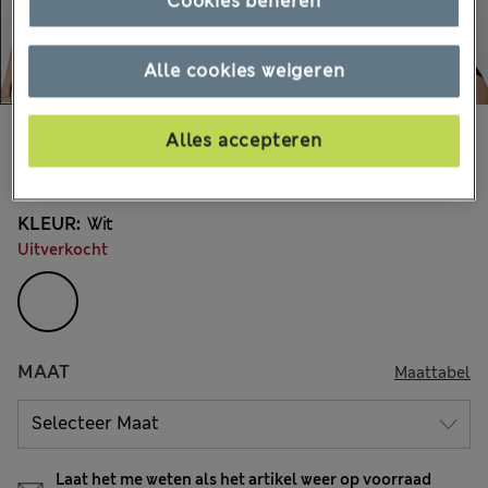
Cookies beheren
Alle cookies weigeren
€17,00
Alle prijzen zijn inclusief btw en invoerrechten
Alles accepteren
30 Beoordelingen
KLEUR:
Wit
Uitverkocht
MAAT
Maattabel
Laat het me weten als het artikel weer op voorraad