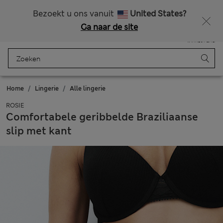
Alle belastingen betaald
Zin in 15% korting? Dat en meer exclusieve beloningen krijgt u wanneer u zich aanmeldt voor Sparks
Bezoekt u ons vanuit
United States?
Ga naar de site
Menu
Aanmelden
Opgeslagen
Winkelmand
Home
Lingerie
Alle lingerie
ROSIE
Comfortabele geribbelde Braziliaanse
slip met kant