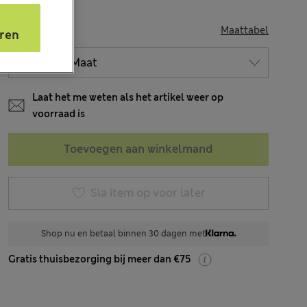
s
MAAT
Maattabel
ren
Laat het me weten als het artikel weer op
voorraad is
Toevoegen aan winkelmand
Sla item op voor later
Shop nu en betaal binnen 30 dagen met
Gratis thuisbezorging bij meer dan €75