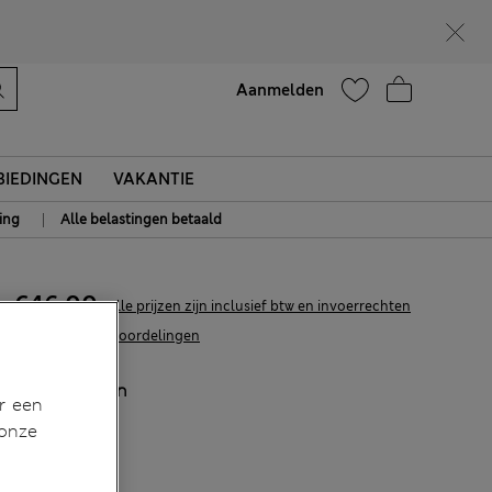
Zin in 15% korting? Dat en meer exclusieve beloningen krijgt u wanneer u zich aanmeldt voor Sparks
Help
Aanmelden
IEDINGEN
VAKANTIE
|
ing
Alle belastingen betaald
€46,00
Alle prijzen zijn inclusief btw en invoerrechten
13 Beoordelingen
KLEUR:
Bruin
r een
Uitverkocht
 onze