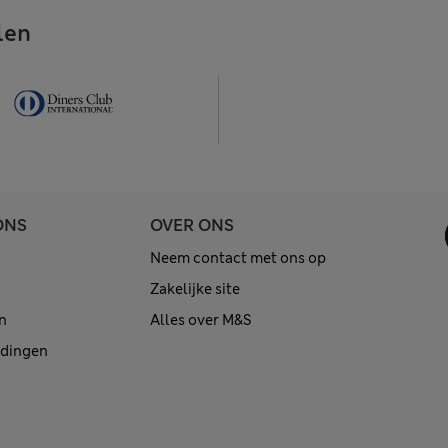
len
ONS
OVER ONS
Neem contact met ons op
Zakelijke site
n
Alles over M&S
edingen