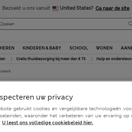
Alle belastingen betaald
Bezoekt u ons vanuit
United States?
Ga naar de site
HEREN
KINDEREN & BABY
SCHOOL
WONEN
AANB
|
|
ten
Gratis thuisbezorging bij meer dan € 75
Hulp en ondersteun
urwerk
uurwerk
especteren uw privacy
site gebruikt cookies en vergelijkbare technologieën voo
doeleinden, waaronder het verbeteren van uw ervaring op
.
U leest ons volledige cookiebeleid hier.