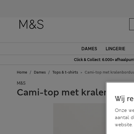
DAMES
LINGERIE
Click & Collect: 6.000+ afhaalpun
Home
Dames
Tops & t-shirts
Cami-top met kralenbordu
M&S
Cami-top met kralenbord
Wij r
Onze web
aantal 
website