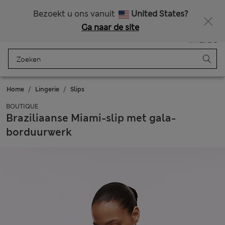
Alle belastingen betaald
Zin in 15% korting? Dat en meer exclusieve beloningen krijgt u wanneer u zich aanmeldt voor Sparks
Bezoekt u ons vanuit
United States?
Ga naar de site
Menu
Aanmelden
Opgeslagen
Winkelmand
Home
Lingerie
Slips
BOUTIQUE
Braziliaanse Miami-slip met gala-
borduurwerk