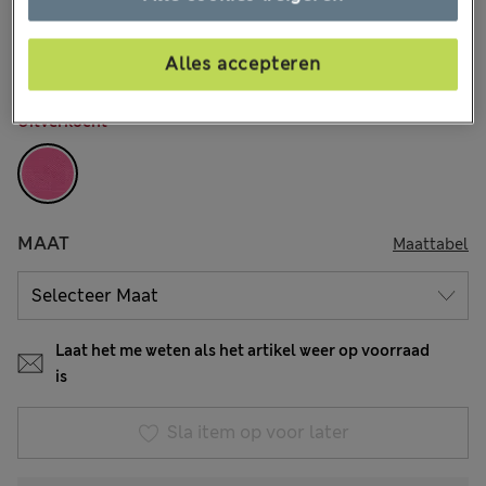
€23,00
Alle prijzen zijn inclusief btw en invoerrechten
12 Beoordelingen
Alles accepteren
KLEUR:
Fuchsia Mix
Uitverkocht
MAAT
Maattabel
Laat het me weten als het artikel weer op voorraad
is
Sla item op voor later