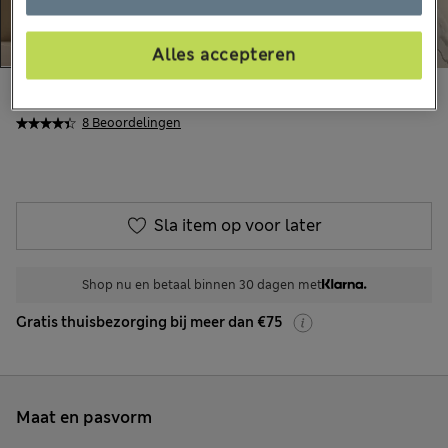
Alles accepteren
€21,00
Alle prijzen zijn inclusief btw en invoerrechten
8 Beoordelingen
Sla item op voor later
Shop nu en betaal binnen 30 dagen met
Gratis thuisbezorging bij meer dan €75
Maat en pasvorm