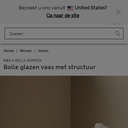
Alle belastingen betaald
Krijg 15% korting en nog iets extra’s - ALLEEN VANDAAG NOG
Bezoekt u ons vanuit
United States?
Ga naar de site
Menu
Aanmelden
Opgeslagen
Winkelmand
Home
Wonen
Vazen
M&S X KELLY HOPPEN
Bolle glazen vaas met structuur