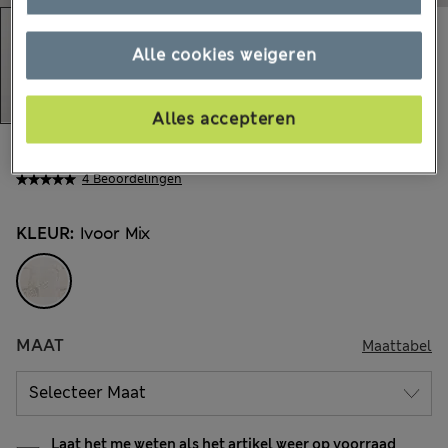
Alle cookies weigeren
Alles accepteren
€46,00
Alle prijzen zijn inclusief btw en invoerrechten
4 Beoordelingen
KLEUR:
Ivoor Mix
MAAT
Maattabel
Laat het me weten als het artikel weer op voorraad