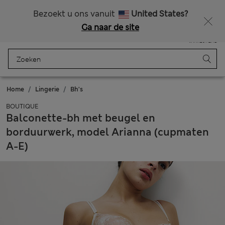
Alle belastingen betaald
Zin in 15% korting? Dat en meer exclusieve beloningen krijgt u wanneer u zich aanmeldt voor Sparks
Bezoekt u ons vanuit
United States?
Ga naar de site
Menu
Aanmelden
Opgeslagen
Winkelmand
Home
Lingerie
Bh's
BOUTIQUE
Balconette-bh met beugel en
borduurwerk, model Arianna (cupmaten
A-E)