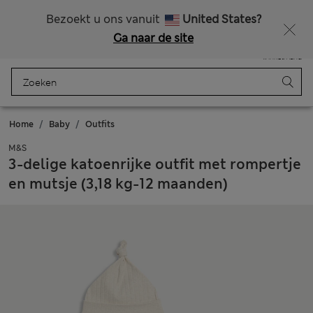
Alle belastingen betaald
Zin in 15% korting? Dat en meer exclusieve beloningen krijgt u wanneer u zich aanmeldt voor Sparks
Bezoekt u ons vanuit
United States?
Ga naar de site
Menu
Aanmelden
Opgeslagen
Winkelmand
Home
Baby
Outfits
M&S
3-delige katoenrijke outfit met rompertje
en mutsje (3,18 kg-12 maanden)