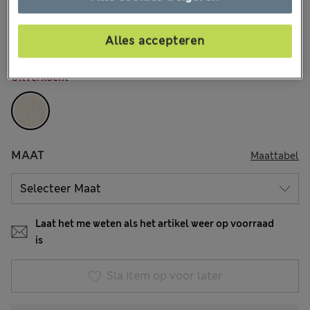
€21,00
Alle prijzen zijn inclusief btw en invoerrechten
1 Beoordelingen
Alles accepteren
KLEUR:
Vaalbeige
Uitverkocht
MAAT
Maattabel
Laat het me weten als het artikel weer op voorraad
is
Sla item op voor later