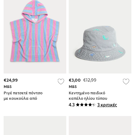
€24,99
€3,00
€12,99
M&S
M&S
Ριγέ πετσετέ πόντσο
Κεντημένο παιδικό
με κουκούλα από
καπέλο ηλίου τύπου
100% βαμβάκι (2-8
bucket (1-10 ετών)
4.3
3 κριτικές
ετών)