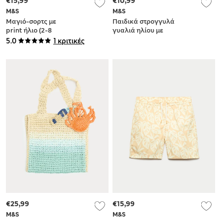
€15,99
€10,99
M&S
M&S
Μαγιό-σορτς με
Παιδικά στρογγυλά
print ήλιο (2-8
γυαλιά ηλίου με
ετών)
ρίγες (S-L)
5.0
1 κριτικές
€25,99
€15,99
M&S
M&S