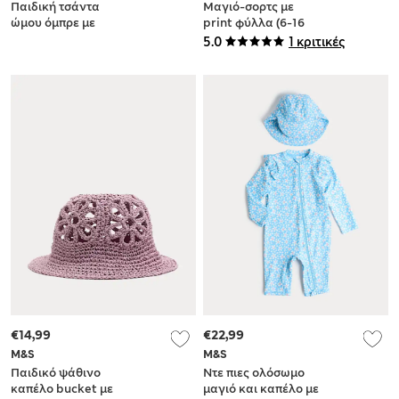
Παιδική τσάντα
Μαγιό-σορτς με
ώμου όμπρε με
print φύλλα (6-16
μοτίφ από raffia
ετών)
5.0
1 κριτικές
€14,99
€22,99
M&S
M&S
Παιδικό ψάθινο
Ντε πιες ολόσωμο
καπέλο bucket με
μαγιό και καπέλο με