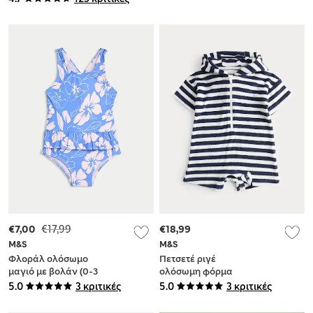
βαμβάκι
€7,00
€17,99
€18,99
M&S
M&S
Φλοράλ ολόσωμο
Πετσετέ ριγέ
μαγιό με βολάν (0-3
ολόσωμη φόρμα
ετών)
από 100% βαμβάκι
5.0
3 κριτικές
5.0
3 κριτικές
(0-3 ετών)