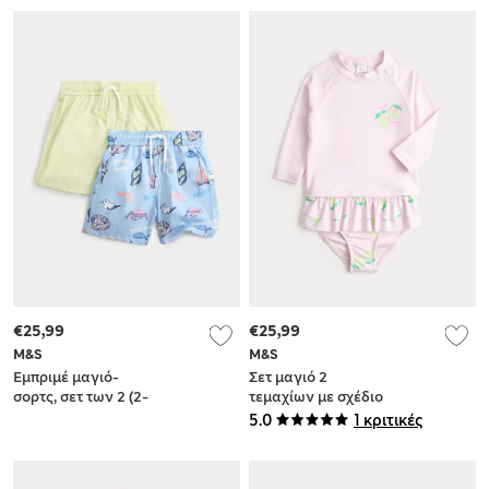
€25,99
€25,99
M&S
M&S
Εμπριμέ μαγιό-
Σετ μαγιό 2
σορτς, σετ των 2 (2-
τεμαχίων με σχέδιο
8 ετών)
φλούδα λεμονιού
5.0
1 κριτικές
(2-8 ετών)