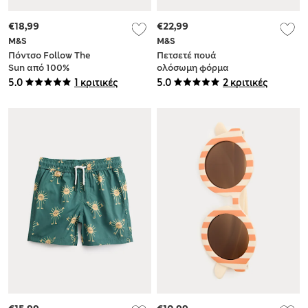
€18,99
€22,99
M&S
M&S
Πόντσο Follow The
Πετσετέ πουά
Sun από 100%
ολόσωμη φόρμα
βαμβάκι (0-3 ετών)
από 100% βαμβάκι
5.0
1 κριτικές
5.0
2 κριτικές
(0-3 ετών)