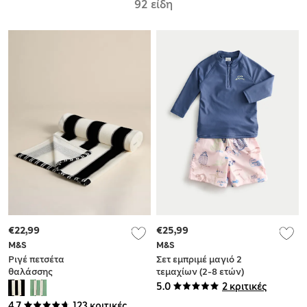
92 είδη
€22,99
€25,99
M&S
M&S
Ριγέ πετσέτα
Σετ εμπριμέ μαγιό 2
θαλάσσης
τεμαχίων (2-8 ετών)
ανθεκτική στην
5.0
2 κριτικές
άμμο από 100%
4.7
123 κριτικές