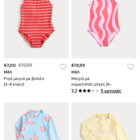
€7,00
€19,99
€19,99
M&S
M&S
Ριγέ μαγιό με βολάν
Μαγιό με
(2-8 ετών)
κυματιστές ρίγες (6-
16 ετών)
3.2
5 κριτικές