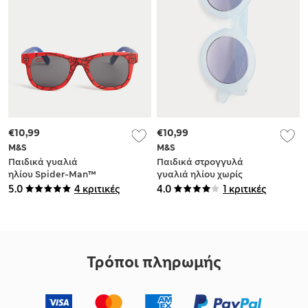
€10,99
€10,99
M&S
M&S
Παιδικά γυαλιά
Παιδικά στρογγυλά
ηλίου Spider-Man™
γυαλιά ηλίου χωρίς
(S-M)
σχέδιο (S-L)
5.0
4 κριτικές
4.0
1 κριτικές
Τρόποι πληρωμής