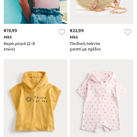
€19,99
€22,99
M&S
M&S
Καρό μαγιό (2-8
Παιδική τσάντα
ετών)
χιαστί με σχέδιο
ψαράκια από raffia