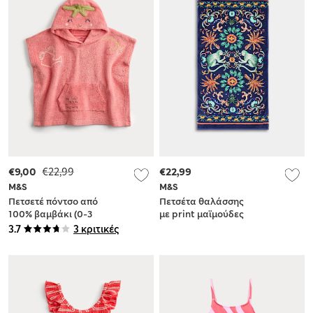
€9,00
€22,99
€22,99
M&S
M&S
Πετσετέ πόντσο από
Πετσέτα θαλάσσης
100% βαμβάκι (0-3
με print μαϊμούδες
ετών)
από 100% βαμβάκι
3.7
3 κριτικές