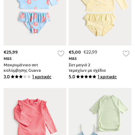
€25,99
€5,00
€22,99
M&S
M&S
Μακρυμάνικο σετ
Σετ μαγιό 2
κολύμβησης Guava
τεμαχίων με σχέδιο
2 τεμαχίων (2-8
γλάρους (0-5 ετών)
3.0
1 κριτικές
5.0
1 κριτικές
ετών)