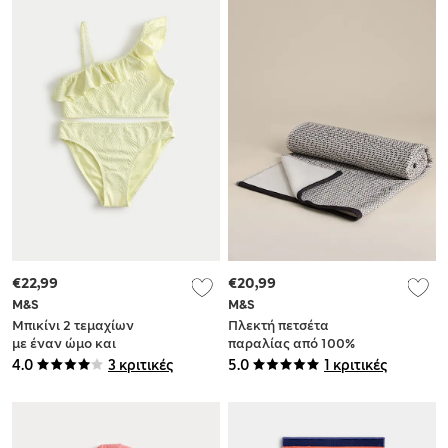
€22,99
€20,99
M&S
M&S
Μπικίνι 2 τεμαχίων
Πλεκτή πετσέτα
με έναν ώμο και
παραλίας από 100%
βολάν (6-16 ετών)
βαμβάκι
4.0
3 κριτικές
5.0
1 κριτικές