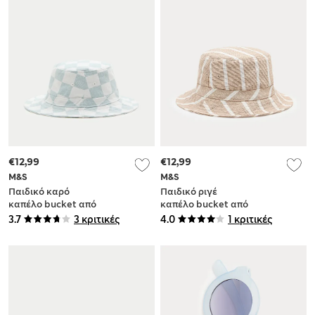
€12,99
€12,99
M&S
M&S
Παιδικό καρό
Παιδικό ριγέ
καπέλο bucket από
καπέλο bucket από
100% βαμβάκι (1-13
100% βαμβάκι (1-13
3.7
3 κριτικές
4.0
1 κριτικές
ετών)
ετών)