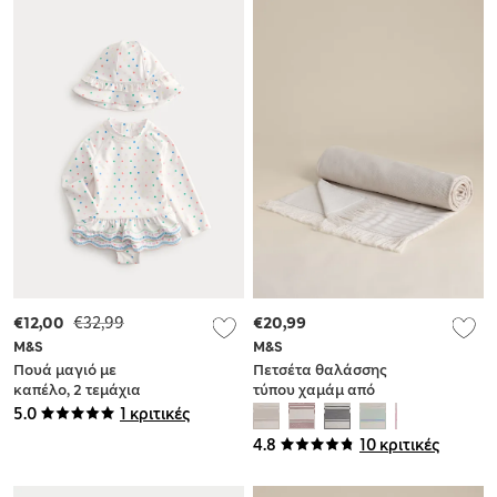
€12,00
€32,99
€20,99
M&S
M&S
Πουά μαγιό με
Πετσέτα θαλάσσης
καπέλο, 2 τεμάχια
τύπου χαμάμ από
(0-5 ετών)
100% βαμβάκι
5.0
1 κριτικές
4.8
10 κριτικές