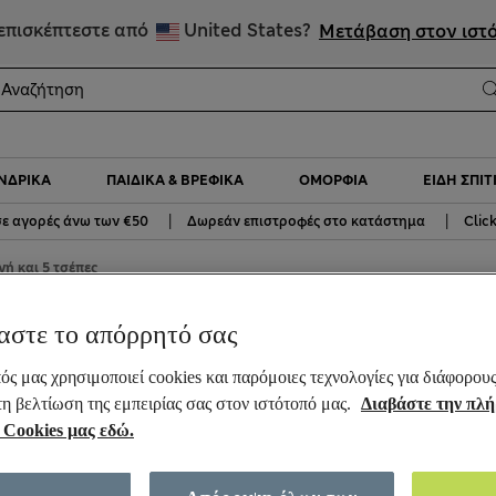
ΕΚΠΤΩΣΕΙΣ έως 60% σε επιλεγμένα είδη
επισκέπτεστε από
United States?
Μετάβαση στον ιστ
ΝΔΡΙΚΆ
ΠΑΙΔΙΚΆ & ΒΡΕΦΙΚΆ
ΟΜΟΡΦΙΆ
ΕΊΔΗ ΣΠΙΤ
|
|
ε αγορές άνω των €50
Δωρεάν επιστροφές στο κατάστημα
Clic
ή και 5 τσέπες
τλέ με στενή εφαρμογή και
αστε το απόρρητό σας
ός μας χρησιμοποιεί cookies και παρόμοιες τεχνολογίες για διάφορου
τη βελτίωση της εμπειρίας σας στον ιστότοπό μας.
Διαβάστε την πλ
 Cookies μας εδώ.