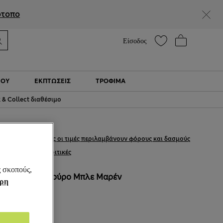
Βοήθεια
Βρείτε ένα κατάστημα
ότοπο
Είσοδος
ΙΟΎ
ΕΚΠΤΩΣΕΙΣ
ΤΡΌΦΙΜΑ
k & Collect διαθέσιμο
€9,00
Όλες οι τιμές περιλαμβάνουν φόρους και δασμούς
23 κριτικές
ς σκοπούς,
ΧΡΏΜΑ:
Σκούρο Μπλε Μαρέν
ήρη
Εξαντλήθηκε