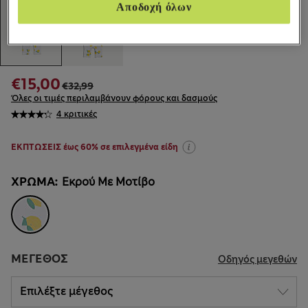
Αποδοχή όλων
€15,00
€32,99
Όλες οι τιμές περιλαμβάνουν φόρους και δασμούς
4 κριτικές
ΕΚΠΤΩΣΕΙΣ έως 60% σε επιλεγμένα είδη
ΧΡΏΜΑ:
Εκρού Με Μοτίβο
ΜΈΓΕΘΟΣ
Οδηγός μεγεθών