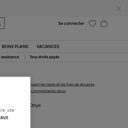
Aide
Se connecter
BONS PLANS
VACANCES
|
t assistance
Tous droits payés
115.00 €
Tous les prix incluent les taxes et les frais de douanes
2 les commentaires reçus
COULEUR:
Onyx
re site
 aux