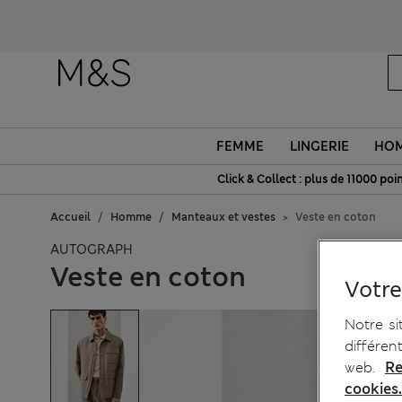
FEMME
LINGERIE
HO
Click & Collect : plus de 11000 poin
Accueil
Homme
Manteaux et vestes
Veste en coton
AUTOGRAPH
Veste en coton
Votre
Notre si
différen
web.
Re
cookies.