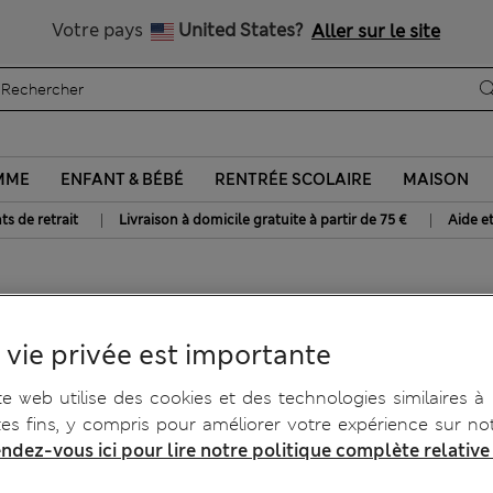
Obtenez 15 % de réduction, avec un cadeau en plus
Tous droits payés
Votre pays
United States?
Aller sur le site
MME
ENFANT & BÉBÉ
RENTRÉE SCOLAIRE
MAISON
|
|
ts de retrait
Livraison à domicile gratuite à partir de 75 €
Aide e
 vie privée est importante
te web utilise des cookies et des technologies similaires à
tes fins, y compris pour améliorer votre expérience sur not
ndez-vous ici pour lire notre politique complète relative