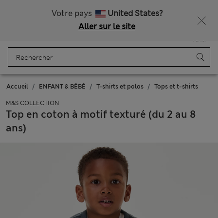
Tous droits payés
Ça vous dirait 15 % de réduction ? Profitez-en avec davantage de récompenses exclusives en vous inscrivant à Sparks
Votre pays
United States?
Aller sur le site
Menu
Se connecter
Enregistré
Panier
Accueil
ENFANT & BÉBÉ
T-shirts et polos
Tops et t-shirts
M&S COLLECTION
Top en coton à motif texturé (du 2 au 8
ans)