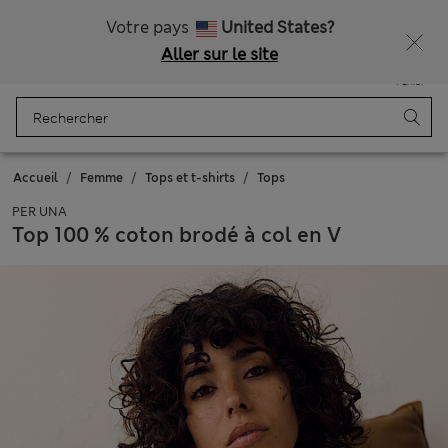
Gratuite à partir de €75 d’achats
Votre pays
United States?
Aller sur le site
Menu
Se connecter
Enregistré
Panier
Accueil
Femme
Tops et t-shirts
Tops
PER UNA
Top 100 % coton brodé à col en V