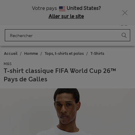
Tous droits payés
Ça vous dirait 15 % de réduction ? Profitez-en avec davantage de récompenses exclusives en vous inscrivant à Sparks
Votre pays
United States?
Aller sur le site
Menu
Se connecter
Enregistré
Panier
Accueil
Homme
Tops, t-shirts et polos
T-Shirts
M&S
T-shirt classique FIFA World Cup 26™
Pays de Galles