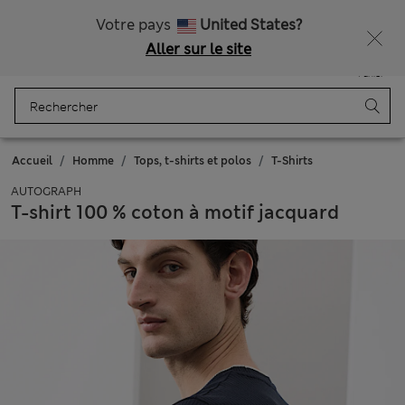
Gratuite à partir de €75 d’achats
Votre pays
United States?
Aller sur le site
Menu
Se connecter
Enregistré
Panier
Accueil
Homme
Tops, t-shirts et polos
T-Shirts
AUTOGRAPH
T-shirt 100 % coton à motif jacquard