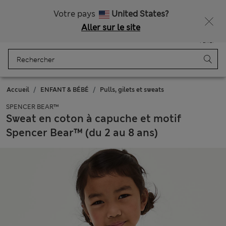
Tous droits payés
Ça vous dirait 15 % de réduction ? Profitez-en avec davantage de récompenses exclusives en vous inscrivant à Sparks
Votre pays
United States?
Aller sur le site
Menu
Se connecter
Enregistré
Panier
Accueil
ENFANT & BÉBÉ
Pulls, gilets et sweats
SPENCER BEAR™
Sweat en coton à capuche et motif
Spencer Bear™ (du 2 au 8 ans)