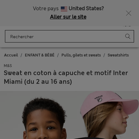
Tous droits payés
Ça vous dirait 15 % de réduction ? Profitez-en avec davantage de récompenses exclusives en vous inscrivant à Sparks
Votre pays
United States?
Aller sur le site
Menu
Se connecter
Enregistré
Panier
Accueil
ENFANT & BÉBÉ
Pulls, gilets et sweats
Sweatshirts
M&S
Sweat en coton à capuche et motif Inter
Miami (du 2 au 16 ans)