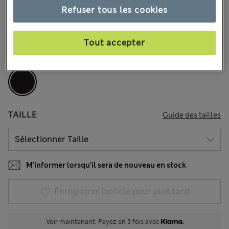
38.00 €
Tous les prix incluent les taxes et les frais de douanes
Refuser tous les cookies
4 les commentaires reçus
Tout accepter
COULEUR:
Noir
Épuisé
TAILLE
Guide des tailles
M’informer lorsqu’il sera de nouveau en stock
Enregistrer l’article pour plus tard
Voir maintenant. Payez en 3 fois avec