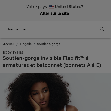
Tous droits payés
Ça vous dirait 15 % de réduction ? Profitez-en avec davantage de récompenses exclusives en vous inscrivant à Sparks
Votre pays
United States?
Aller sur le site
Menu
Se connecter
Enregistré
Panier
Accueil
Lingerie
Soutiens-gorge
BODY BY M&S
Soutien-gorge invisible Flexifit™ à
armatures et balconnet (bonnets A à E)