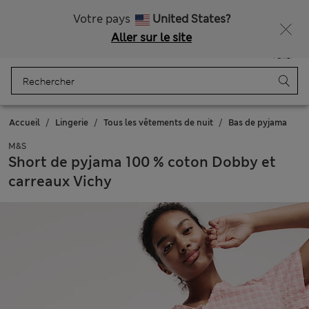
Tous droits payés
Ça vous dirait 15 % de réduction ? Profitez-en avec davantage de récompenses exclusives en vous inscrivant à Sparks
Votre pays
United States?
Aller sur le site
Menu
Se connecter
Enregistré
Panier
Accueil
Lingerie
Tous les vêtements de nuit
Bas de pyjama
M&S
Short de pyjama 100 % coton Dobby et
carreaux Vichy