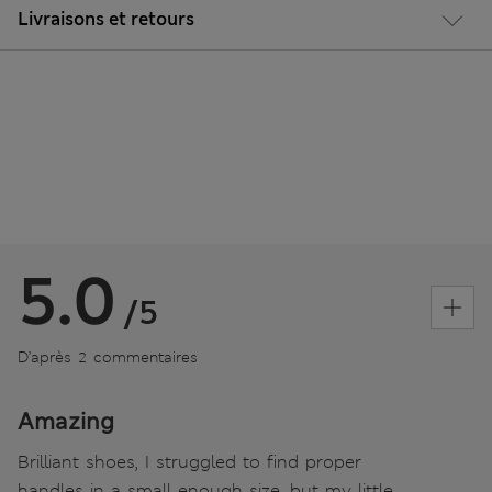
Livraisons et retours
5.0
/5
D’après 2 commentaires
Amazing
Brilliant shoes, I struggled to find proper
handles in a small enough size, but my little