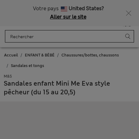
Tous droits payés
Votre pays
United States?
Aller sur le site
Menu
Se connecter
Enregistré
Panier
Accueil
ENFANT & BÉBÉ
Chaussures/bottes, chaussons
Sandales et tongs
M&S
Sandales enfant Mini Me Eva style
pêcheur (du 15 au 20,5)